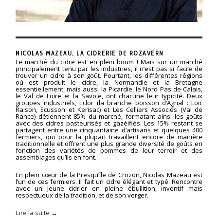
NICOLAS MAZEAU, LA CIDRERIE DE ROZAVERN
Le marché du cidre est en plein boum ! Mais sur un marché
principalement tenu par les industries, il n’est pas si facile de
trouver un cidre à son goût. Pourtant, les différentes régions
où est produit le cidre, la Normandie et la Bretagne
essentiellement, mais aussi la Picardie, le Nord Pas de Calais,
le Val de Loire et la Savoie, ont chacune leur typicité. Deux
groupes industriels, Eclor (la branche boisson d’Agrial : Loïc
Raison, Ecusson et Kerisac) et Les Celliers Associés (Val de
Rance) détiennent 85% du marché, formatant ainsi les goûts
avec des cidres pasteurisés et gazéifiés. Les 15% restant se
partagent entre une cinquantaine d’artisans et quelques 400
fermiers, qui pour la plupart travaillent encore de manière
traditionnelle et offrent une plus grande diversité de goûts en
fonction des variétés de pommes de leur terroir et des
assemblages qu’ils en font.
En plein cœur de la Presqu’île de Crozon, Nicolas Mazeau est
l’un de ces fermiers. Il fait un cidre élégant et typé. Rencontre
avec un jeune cidrier en pleine ébullition, inventif mais
respectueux de la tradition, et de son verger.
Lire la suite →