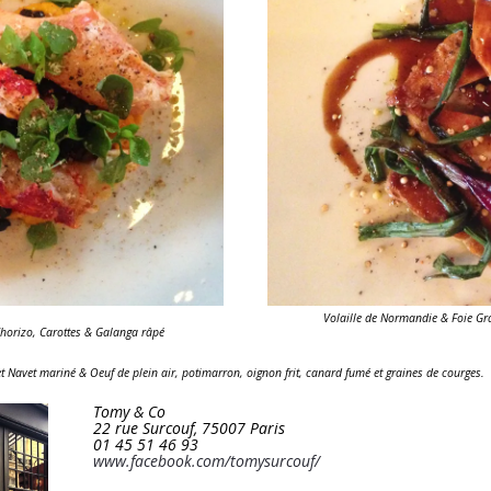
Volaille de Normandie & Foie Gras
horizo, Carottes & Galanga râpé
et Navet mariné
&
Oeuf de plein air, potimarron, oignon frit, canard fumé et graines de courges.
Tomy & Co
22 rue Surcouf, 75007 Paris
01 45 51 46 93
www.facebook.com/tomysurcouf/