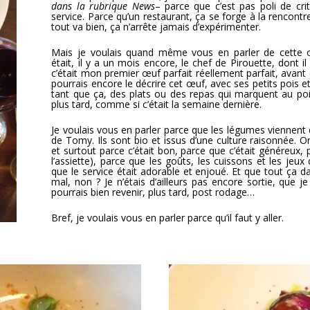
dans la rubrique News
– parce que c’est pas poli de cri
service. Parce qu’un restaurant, ça se forge à la rencontr
tout va bien, ça n’arrête jamais d’expérimenter.
Mais je voulais quand même vous en parler de cette 
était, il y a un mois encore, le chef de Pirouette, dont il
c’était mon premier œuf parfait réellement parfait, avant qu
pourrais encore le décrire cet œuf, avec ses petits pois et 
tant que ça, des plats ou des repas qui marquent au poi
plus tard, comme si c’était la semaine dernière.
Je voulais vous en parler parce que les légumes viennen
de Tomy. Ils sont bio et issus d’une culture raisonnée. 
et surtout parce c’était bon, parce que c’était généreux,
l’assiette), parce que les goûts, les cuissons et les jeux
que le service était adorable et enjoué. Et que tout ça d
mal, non ? Je n’étais d’ailleurs pas encore sortie, que
pourrais bien revenir, plus tard, post rodage…
Bref, je voulais vous en parler parce qu’il faut y aller.