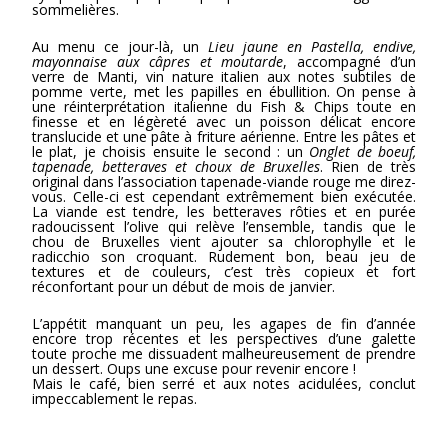
sommelières.
Au menu ce jour-là, un
Lieu jaune en Pastella, endive,
mayonnaise aux câpres et moutarde
, accompagné d’un
verre de Manti, vin nature italien aux notes subtiles de
pomme verte, met les papilles en ébullition. On pense à
une réinterprétation italienne du Fish & Chips toute en
finesse et en légèreté avec un poisson délicat encore
translucide et une pâte à friture aérienne. Entre les pâtes et
le plat, je choisis ensuite le second : un
Onglet de boeuf,
tapenade, betteraves et choux de Bruxelles
. Rien de très
original dans l’association tapenade-viande rouge me direz-
vous. Celle-ci est cependant extrêmement bien exécutée.
La viande est tendre, les betteraves rôties et en purée
radoucissent l’olive qui relève l’ensemble, tandis que le
chou de Bruxelles vient ajouter sa chlorophylle et le
radicchio son croquant. Rudement bon, beau jeu de
textures et de couleurs, c’est très copieux et fort
réconfortant pour un début de mois de janvier.
L’appétit manquant un peu, les agapes de fin d’année
encore trop récentes et les perspectives d’une galette
toute proche me dissuadent malheureusement de prendre
un dessert. Oups une excuse pour revenir encore !
Mais le café, bien serré et aux notes acidulées, conclut
impeccablement le repas.